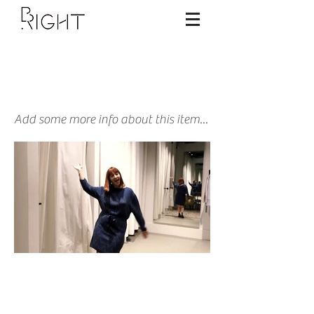
FLAIR
Al shoppend de wereld redden doe je
met B.Right
Add some more info about this item...