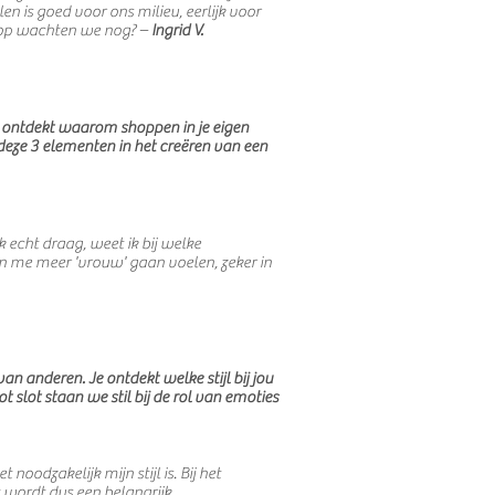
 is goed voor ons milieu, eerlijk voor
rop wachten we nog? –
Ingrid V.
Je ontdekt waarom shoppen in je eigen
n deze 3 elementen in het creëren van een
k echt draag, weet ik bij welke
en me meer 'vrouw' gaan voelen, zeker in
n anderen. Je ontdekt welke stijl bij jou
t slot staan we stil bij de rol van emoties
oodzakelijk mijn stijl is. Bij het
 wordt dus een belangrijk