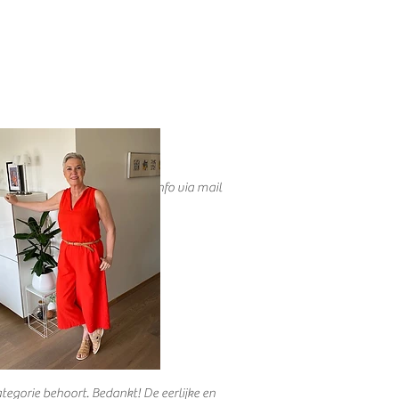
e begeleiding en dagelijkse info via mail
ategorie behoort. Bedankt! De eerlijke en