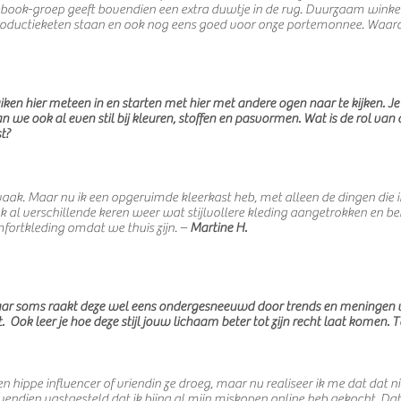
ok-groep geeft bovendien een extra duwtje in de rug. Duurzaam winkelen
productieketen staan en ook nog eens goed voor onze portemonnee. Waa
iken hier meteen in en starten met hier met andere ogen naar te kijken. 
aan we ook al even stil bij kleuren, stoffen en pasvormen. Wat is de rol va
t?
vaak. Maar nu ik een opgeruimde kleerkast heb, met alleen de dingen die i
k al verschillende keren weer wat stijlvollere kleding aangetrokken en b
mfortkleding omdat we thuis zijn. –
Martine H.
 Maar soms raakt deze wel eens ondergesneeuwd door trends en meningen va
 Ook leer je hoe deze stijl jouw lichaam beter tot zijn recht laat komen. To
ippe influencer of vriendin ze droeg, maar nu realiseer ik me dat dat niet n
endien vastgesteld dat ik bijna al mijn miskopen online heb gekocht. Dat