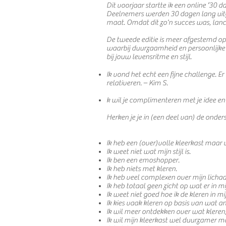
Dit voorjaar startte ik een online ‘3
Deelnemers werden 30 dagen lang uitg
maat. Omdat dit zo'n succes was, lan
De tweede editie is meer afgestemd op 
waarbij duurzaamheid en persoonlijke b
bij jouw levensritme en stijl.
Ik vond het echt een fijne challenge. Er
relativeren. – Kim S.
k wil je complimenteren met je idee en
Herken je je in (een deel van) de onder
Ik heb een (over)volle kleerkast maar 
Ik weet niet wat mijn stijl is.
Ik ben een emoshopper.
Ik heb niets met kleren.
Ik heb veel complexen over mijn licha
Ik heb totaal geen zicht op wat er in m
Ik weet niet goed hoe ik de kleren in m
Ik kies vaak kleren op basis van wat 
Ik wil meer ontdekken over wat klere
Ik wil mijn kleerkast wel duurzamer m