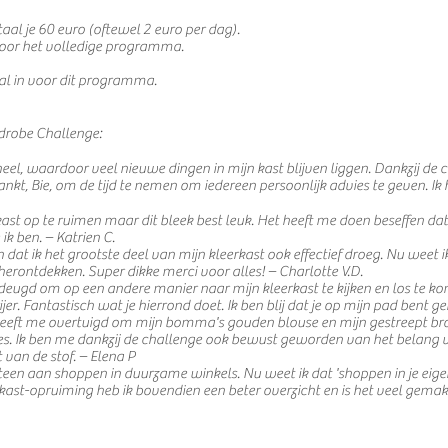
etaal je 60 euro (oftewel 2 euro per dag).
voor het volledige programma.
 al in voor dit programma.
rdrobe Challenge:
eel, waardoor veel nieuwe dingen in mijn kast blijven liggen. Dankzij de 
ankt, Bie, om de tijd te nemen om iedereen persoonlijk advies te geven. Ik
kast op te ruimen maar dit bleek best leuk. Het heeft me doen beseffen dat
k ben. – Katrien C.
d en dat ik het grootste deel van mijn kleerkast ook effectief droeg. Nu weet 
rontdekken. Super dikke merci voor alles! – Charlotte V.D.
t deugd om op een andere manier naar mijn kleerkast te kijken en los te
jer. Fantastisch wat je hierrond doet. Ik ben blij dat je op mijn pad bent 
eeft me overtuigd om mijn bomma's gouden blouse en mijn gestreept br
ies. Ik ben me dankzij de challenge ook bewust geworden van het belang v
 van de stof. – Elena P
teen aan shoppen in duurzame winkels. Nu weet ik dat 'shoppen in je eige
kast-opruiming heb ik bovendien een beter overzicht en is het veel gemakk