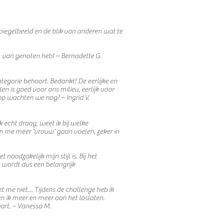
e spiegelbeeld en de blik van anderen wat te
m van genoten heb! – Bernadette G.
ategorie behoort. Bedankt! De eerlijke en
 is goed voor ons milieu, eerlijk voor
p wachten we nog? – Ingrid V.
k echt draag, weet ik bij welke
en me meer 'vrouw' gaan voelen, zeker in
oodzakelijk mijn stijl is. Bij het
 wordt dus een belangrijk
et me niet… Tijdens de challenge heb ik
en ik meer en meer aan het loslaten.
hart. – Vanessa M.