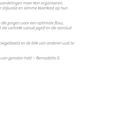
dewandelingen meer kon organiseren.
tijlvolle en slimme kleerkast op hun
s die zorgen voor een optimale flow,
e vertrekt vanuit jezelf en die aansluit
e spiegelbeeld en de blik van anderen wat te
m van genoten heb! – Bernadette G