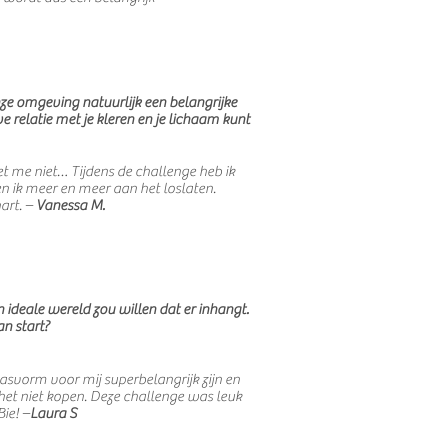
onze omgeving natuurlijk een belangrijke
e relatie met je kleren en je lichaam kunt
et me niet… Tijdens de challenge heb ik
en ik meer en meer aan het loslaten.
art. –
Vanessa M.
en ideale wereld zou willen dat er inhangt.
n start?
pasvorm voor mij superbelangrijk zijn en
 het niet kopen. Deze challenge was leuk
ie! –
Laura S