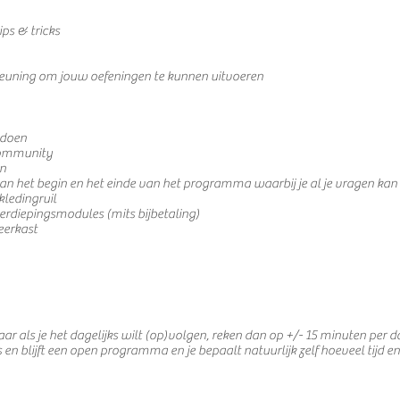
ips & tricks
euning om jouw oefeningen te kunnen uitvoeren
n doen
community
en
an het begin en het einde van het programma waarbij je al je vragen kan 
ledingruil
erdiepingsmodules (mits bijbetaling)
eerkast
aar als je het dagelijks wilt (op)volgen, reken dan op +/- 15 minuten per d
s en blijft een open programma en je bepaalt natuurlijk zelf hoeveel tijd en 