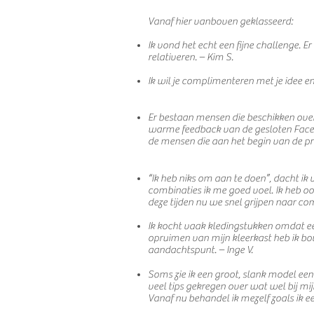
Vanaf hier vanboven geklasseerd:
Ik vond het echt een fijne challenge. Er
relativeren. – Kim S.
Ik wil je complimenteren met je idee e
Er bestaan mensen die beschikken over h
warme feedback van de gesloten Facebo
de mensen die aan het begin van de p
“Ik heb niks om aan te doen”, dacht ik 
combinaties ik me goed voel. Ik heb oo
deze tijden nu we snel grijpen naar co
​
Ik kocht vaak kledingstukken omdat een h
opruimen van mijn kleerkast heb ik bov
aandachtspunt. – Inge V.
Soms zie ik een groot, slank model een
veel tips gekregen over wat wel bij mi
Vanaf nu behandel ik mezelf zoals ik e
​