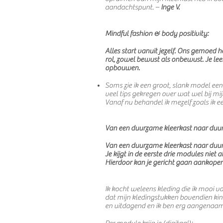
aandachtspunt. –
Inge V.
Mindful fashion & body positivity:
Alles start vanuit jezelf. Ons gemoed h
rol, zowel bewust als onbewust. Je leer
opbouwen.
Soms zie ik een groot, slank model een
veel tips gekregen over wat wel bij mi
Vanaf nu behandel ik mezelf zoals ik e
Van een duurzame kleerkast naar du
Van een duurzame kleerkast naar du
Je kijgt in de eerste drie modules niet 
Hierdoor kan je gericht gaan aankopen
Ik kocht weleens kleding die ik mooi vo
dat mijn kledingstukken bovendien kind
en uitdagend en ik ben erg aangenaam v