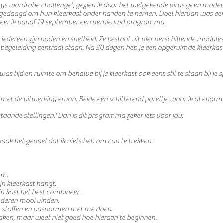
0 days wardrobe challenge’, gezien ik door het welgekende virus geen mo
edaagd om hun kleerkast onder handen te nemen. Doel hiervan was een s
ceer ik vanaf 19 september een vernieuwd programma.
iedereen zijn noden en snelheid. Ze bestaat uit vier verschillende module
egeleiding centraal staan. Na 30 dagen heb je een opgeruimde kleerkast di
 was tijd en ruimte om behalve bij je kleerkast ook eens stil te staan bij j
 met de uitwerking ervan. Beide een schitterend pareltje waar ik al enor
staande stellingen? Dan is dit programma zeker iets voor jou:
vaak het gevoel dat ik niets heb om aan te trekken.
am.
ijn kleerkast hangt.
ijn kast het best combineer.
anderen mooi vinden.
n, stoffen en pasvormen met me doen.
aken, maar weet niet goed hoe hieraan te beginnen.