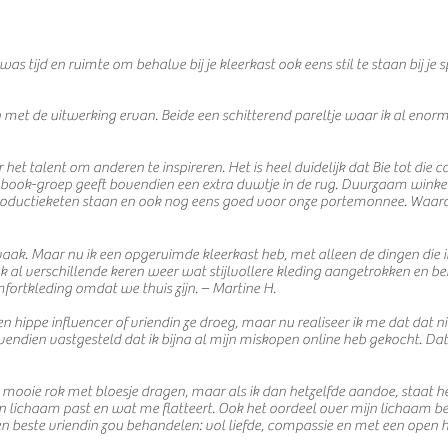
 was tijd en ruimte om behalve bij je kleerkast ook eens stil te staan bij j
n met de uitwerking ervan. Beide een schitterend pareltje waar ik al enor
et talent om anderen te inspireren. Het is heel duidelijk dat Bie tot die c
ok-groep geeft bovendien een extra duwtje in de rug. Duurzaam winkelen
roductieketen staan en ook nog eens goed voor onze portemonnee. Waaro
vaak. Maar nu ik een opgeruimde kleerkast heb, met alleen de dingen die i
k al verschillende keren weer wat stijlvollere kleding aangetrokken en b
mfortkleding omdat we thuis zijn. – Martine H.
ippe influencer of vriendin ze droeg, maar nu realiseer ik me dat dat niet n
endien vastgesteld dat ik bijna al mijn miskopen online heb gekocht. Dat
 mooie rok met bloesje dragen, maar als ik dan hetzelfde aandoe, staat h
jn lichaam past en wat me flatteert. Ook het oordeel over mijn lichaam b
en beste vriendin zou behandelen: vol liefde, compassie en met een open 