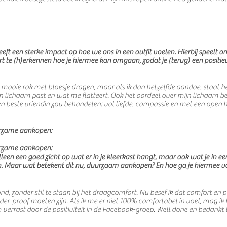
eeft een sterke impact op hoe we ons in een outfit voelen. Hierbij speelt 
t te (h)erkennen hoe je hiermee kan omgaan, zodat je (terug) een positiev
 mooie rok met bloesje dragen, maar als ik dan hetzelfde aandoe, staat h
jn lichaam past en wat me flatteert. Ook het oordeel over mijn lichaam b
en beste vriendin zou behandelen: vol liefde, compassie en met een open h
urzame aankopen:
urzame aankopen:
alleen een goed zicht op wat er in je kleerkast hangt, maar ook wat je in e
. Maar wat betekent dit nu, duurzaam aankopen? En hoe ga je hiermee va
nd, zonder stil te staan bij het draagcomfort. Nu besef ik dat comfort en 
er-proof moeten zijn. Als ik me er niet 100% comfortabel in voel, mag ik
errast door de positiviteit in de Facebook-groep. Well done en bedankt B