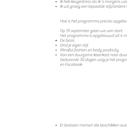
Ik heb keuzestress als ik 's morgens voo
Ik wil graag een bepaalde stijl/andere 
Hoe is het programma precies opgeb
Op 19 september gaan we van start.
Het programma is opgebouwd uit 4 m
De basis
Vind je eigen stijl
Mindful fashion en body positivity
Van een duurzame kleerkast naar du
Gedurende 30 dagen volg je het program
en Facebook.
Er bestaan mensen die beschikken over h