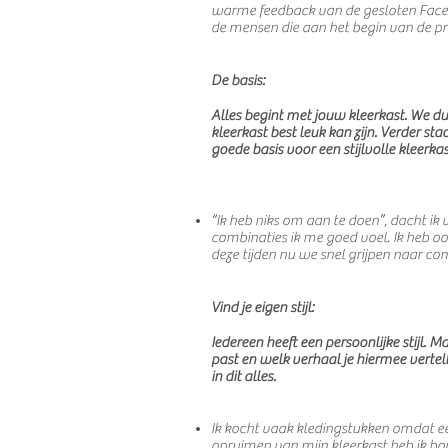
warme feedback van de gesloten Facebo
de mensen die aan het begin van de 
​De basis:
Alles begint met jouw kleerkast. We du
kleerkast best leuk kan zijn. Verder st
goede basis voor een stijlvolle kleerkas
“Ik heb niks om aan te doen”, dacht ik 
combinaties ik me goed voel. Ik heb oo
deze tijden nu we snel grijpen naar co
Vind je eigen stijl:
Iedereen heeft een persoonlijke stijl.
past en welk verhaal je hiermee vertelt.
in dit alles.
Ik kocht vaak kledingstukken omdat een h
opruimen van mijn kleerkast heb ik bov