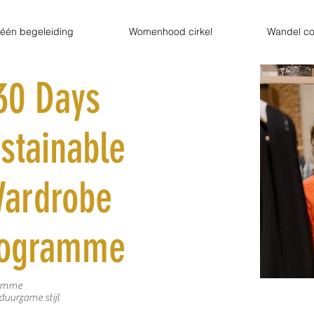
één begeleiding
Womenhood cirkel
Wandel co
30 Days
stainable
ardrobe
rogramme
ramme
duurzame stijl