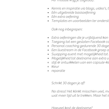
Per module krijg je (digitaal):
Kennis en inspiratie via blogs, video's, t
Eén uitgebreide basisoefening
Eén extra oefening
Templates en voorbeelden ter onderst
Ook nog inbegrepen:
Extra oefeningen die je vrijblijvend ka
Toegang tot een gesloten Facebook 
Personal coaching gedurende 30 dag
Een livestream in de Facebook groep a
Swapping event met mogelijkheid tot k
Mogelijkheid tot deelname aan extra v
stijl & ontwikkelen van een capsule-kl
kleur
reparatie
Schrikt 30 dagen je af?
No stress! Het klinkt misschien veel, m
wat meer tijd uit te trekken. Maar het i
Hoeveel kost de deelname?