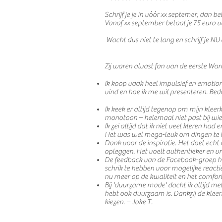
Schrijf je je in vòòr xx septemer, dan b
Vanaf xx september betaal je 75 euro 
Wacht dus niet te lang en schrijf je NU
Zij waren alvast fan van de eerste Wa
Ik koop vaak heel impulsief en emotion
vind en hoe ik me wil presenteren. Bed
Ik keek er altijd tegenop om mijn kleer
monotoon – helemaal niet past bij wie i
Ik zei altijd dat ik niet veel kleren ha
Het was wel mega-leuk om dingen te he
Dank voor de inspiratie. Het doet ech
opleggen. Het voelt authentieker en vri
De feedback van de Facebook-groep h
schrik te hebben voor mogelijke react
nu meer op de kwaliteit en het comfort
Bij 'duurzame mode' dacht ik altijd me
hebt ook duurzaam is. Dankzij de kleer
kiezen. – Joke T.