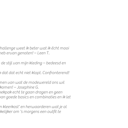
challenge weet ik beter wat ik écht mooi
 heb ervan genoten! – Leen T.
 de stijl van mijn kleding – bedeesd en
ik dat dat echt niet klopt. Confronterend!
 komen van wat de modewereld ons wil
gekomen! – Josephine G.
oekpak echt te gaan dragen en geen
an goede basics en combinaties en ik let
n kleerkast' en herwaarderen wat je al
elijker om 's morgens een outfit te