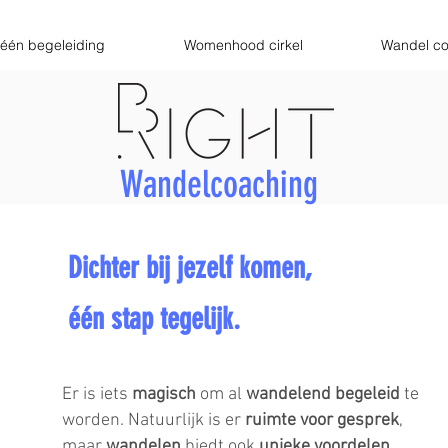
één begeleiding
Womenhood cirkel
Wandel co
Wandelcoaching
Dichter bij jezelf komen,
één stap tegelijk.
Er is iets
magisch
om al
wandelend begeleid
te
worden. Natuurlijk is er
ruimte voor gesprek
,
maar
wandelen
biedt ook
unieke voordelen.