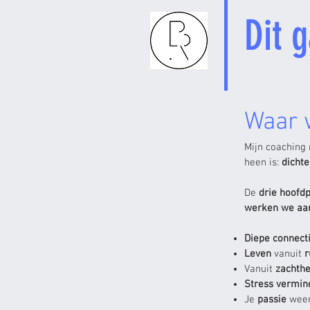
Dit 
Waar 
Mijn coaching 
heen is:
dichte
De
drie hoofdpi
werken we aa
Diepe connect
Leven
vanuit
r
Vanuit
zachthe
Stress vermi
Je
passie
wee