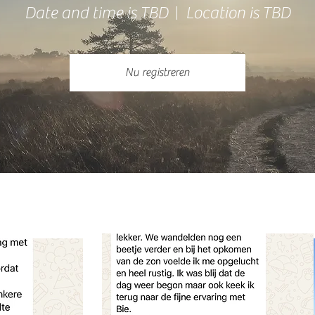
Date and time is TBD
Location is TBD
Nu registreren