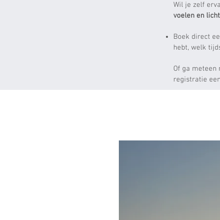
Wil je zelf e
voelen en lich
Boek direct e
hebt, welk tij
Of ga meteen m
registratie ee