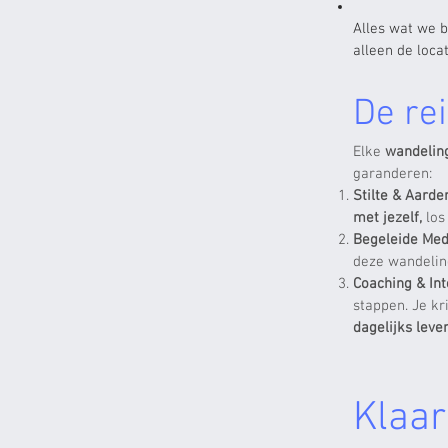
Alles wat we 
alleen de loca
De rei
Elke
wandelin
garanderen:
Stilte & Aard
met jezelf,
los
Begeleide Med
deze wandelin
Coaching & In
stappen. Je kr
dagelijks leven
Klaar