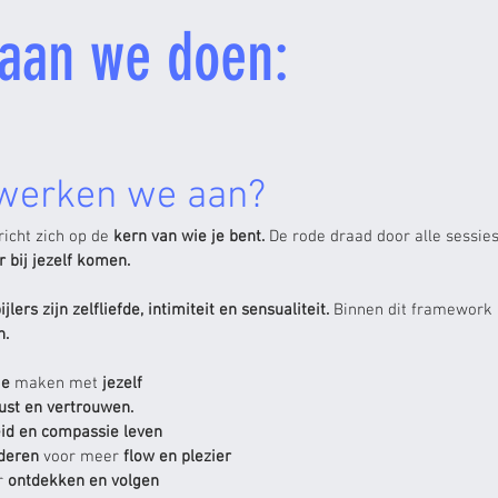
gaan we doen:
werken we aan?
richt zich op de
kern van wie je bent.
De rode draad door alle sessie
r bij jezelf komen.
jlers zijn zelfliefde, intimiteit en sensualiteit.
Binnen dit framework
n.
ie
maken met
jezelf
ust en vertrouwen.
id en compassie leven
nderen
voor meer
flow en plezier
r
ontdekken en volgen