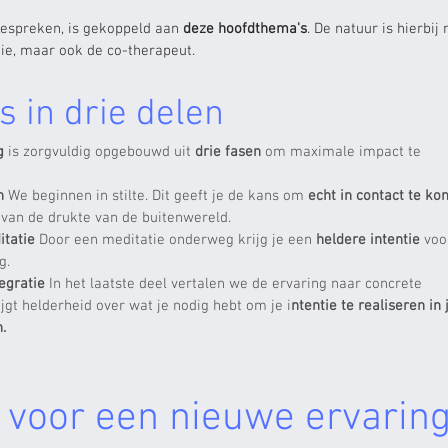
bespreken, is gekoppeld aan
deze hoofdthema's
. De natuur is hierbij 
tie, maar ook de co-therapeut.
s in drie delen
g
is zorgvuldig opgebouwd uit
drie fasen
om maximale impact te
en
We beginnen in stilte. Dit geeft je de kans om
echt in contact te k
 van de drukte van de buitenwereld.
itatie
Door een meditatie onderweg krijg je een
heldere intentie
voo
g.
tegratie
In het laatste deel vertalen we de ervaring naar concrete
ijgt helderheid over wat je nodig hebt om je i
ntentie te realiseren in 
.
 voor een nieuwe ervarin