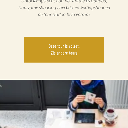
Ontdekkingstocht van het Antwerps aanbod,
Duurzame shopping checklist en kortingsbonnen
de tour start in het centrum.
Deze tour is volzet.
Zie andere tours