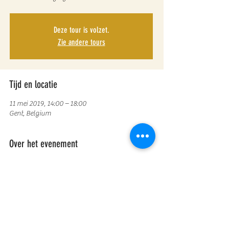
Deze tour is volzet.
Zie andere tours
Tijd en locatie
11 mei 2019, 14:00 – 18:00
Gent, Belgium
Over het evenement
Duurzame mode is mooie en betaalbare mode 
gemaakt met respect voor mens en mileu. 
Ontdekt tijdens een b.right sustainable fashion 
tour niet alleen waar je die kan kopen maar ook 
het verhaal erachter. 