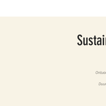
Sustai
Ontvan
Duur