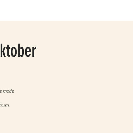
oktober
me mode
trum.