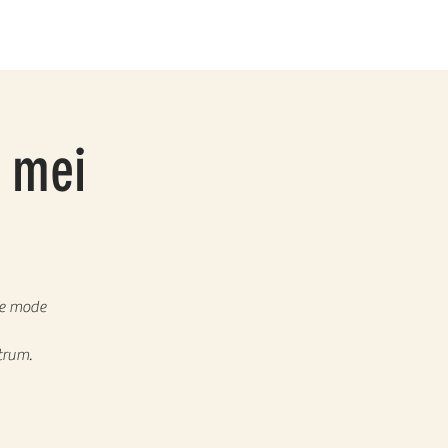
8 mei
me mode
trum.