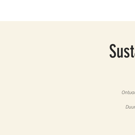
Sust
Ontvan
Duur