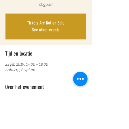
dagpas)
Tickets Are Not on Sale
See other events
Tijd en locatie
23 feb 2019, 14:00 – 18:00
Antwerp, Belgium
Over het evenement
Duurzame mode is mooie en betaalbare mode
gemaakt met respect voor mens en mileu.
Ontdekt tijdens een b.right sustainable fashion
tour niet alleen waar je die kan kopen maar ook
het verhaal erachter.