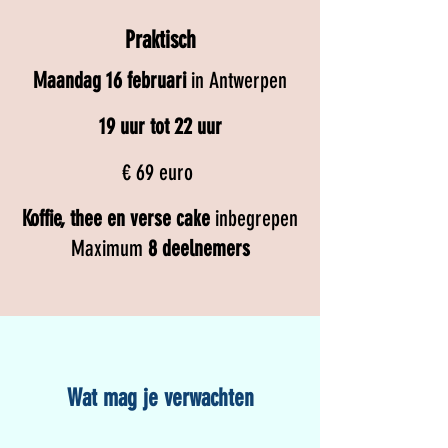
Praktisch
Maandag 16 februari
in Antwerpen
19 uur tot 22 uur
€ 69 euro
Koffie, thee en verse cake
inbegrepen
Maximum
8 deelnemers
Wat mag je verwachten