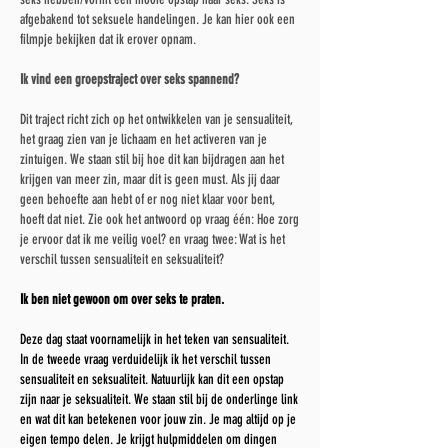
afgebakend tot seksuele handelingen. Je kan hier ook een
filmpje bekijken dat ik erover opnam.
Ik vind een groepstraject over seks spannend?
Dit traject richt zich op het ontwikkelen van je sensualiteit,
het graag zien van je lichaam en het activeren van je
zintuigen. We staan stil bij hoe dit kan bijdragen aan het
krijgen van meer zin, maar dit is geen must. Als jij daar
geen behoefte aan hebt of er nog niet klaar voor bent,
hoeft dat niet. Zie ook het antwoord op vraag één: Hoe zorg
je ervoor dat ik me veilig voel? en vraag twee: Wat is het
verschil tussen sensualiteit en seksualiteit?
Ik ben niet gewoon om over seks te praten.
Deze dag staat voornamelijk in het teken van sensualiteit.
In de tweede vraag verduidelijk ik het verschil tussen
sensualiteit en seksualiteit. Natuurlijk kan dit een opstap
zijn naar je seksualiteit. We staan stil bij de onderlinge link
en wat dit kan betekenen voor jouw zin. Je mag altijd op je
eigen tempo delen. Je krijgt hulpmiddelen om dingen