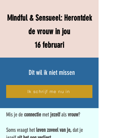
Mindful & Sensueel: Herontdek
de vrouw in jou
16 februari
it wil ik niet missen
Ik schrijf me nu in
Mis je de
connectie
met
jezelf
als
vrouw
?
Soms vraagt het
leven zoveel van je,
dat je
jezelf
uit het oog verliest.