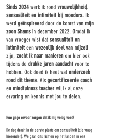
Sinds 2024
werk ik rond
vrouwelijkheid,
sensualiteit en intimiteit bij moeders.
Ik
werd
geïnspireerd
door de komst van
mijn
zoon Shams
in december 2022. Omdat ik
van vroeger wist dat
sensualiteit en
intimiteit
een
wezenlijk deel van mijzelf
zijn,
zocht ik naar manieren
om hier ook
tijdens de
drukke jaren aandacht
voor te
hebben. Ook deed ik heel wat
onderzoek
rond dit thema
. Als
gecertificeerde coach
en
mindfulness teacher
wil ik al deze
ervaring en kennis met jou te delen.
Hoe ga je ervoor zorgen dat ik mij veilig voel?
De dag draait in de eerste plaats om sensualiteit (zie vraag
hieronder). We gaan ons richten op het landen in ons