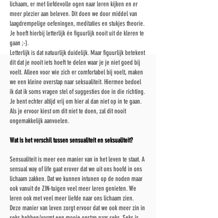
lichaam, er met liefdevolle ogen naar leren kijken en er
meer plezier aan beleven. Dit doen we door middel van
laagdrempelige oefeningen, meditaties en stukjes theorie.
Je hoeft hierbij letterlijk én figuurlijk nooit uit de kleren te
gaan ;-).
Letterlijk is dat natuurlijk duidelijk. Maar figuurlijk betekent
dit dat je nooit iets hoeft te delen waar je je niet goed bij
voelt. Alleen voor wie zich er comfortabel bij voelt, maken
we een kleine overstap naar seksualiteit. Hiermee bedoel
ik dat ik soms vragen stel of suggesties doe in die richting.
Je bent echter altijd vrij om hier al dan niet op in te gaan.
Als je ervoor kiest om dit niet te doen, zal dit nooit
ongemakkelijk aanvoelen.
Wat is het verschil tussen sensualiteit en seksualiteit?
Sensualiteit is meer een manier van in het leven te staat. A
sensual way of life gaat erover dat we uit ons hoofd in ons
lichaam zakken. Dat we kunnen intunen op de noden maar
ook vanuit de ZIN-tuigen veel meer leren genieten. We
leren ook met veel meer liefde naar ons lichaam zien.
Deze manier van leven zorgt ervoor dat we ook meer zin in
seks hebben/vormt een mooie opstap naar seks. Seks is