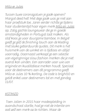
Mila & Jules
Tussen twee coronagolven je zaak openen?
Margot deed het! Met deze zaak was ze niet aan
haar proefstuk toe. Jaren eerder richtte ze tijdens
haar studententijd haar eigen merk
Mila en Jules
op. Zalig zachte loungewear die ze in goede
omstandigheden in Portugal laat maken. Als
stof koos ze voor duurzame bamboe. In België
geeft ze zelf de finishing touch aan de kleding
met leuke geborduurde quotes. Dit merk is het
huismerk van de winkel en is tijdloos en altijd
voorradig. Daarnaast verkoopt ze een selectie
van eigenzinnige slow fashion merken die je niet
overal kan vinden. Een aanrader voor wie van
originele en kwalitatieve merken houdt. Speciaal
voor de deelnemers aan dit programma geeft
Mila & Jules 10 % korting. De code is bright10 en
geldt enkel voor deelnemers tot en met zondag
11/07.
KSTMIZD
Toen Jolien in 2015 haar modeopleiding in
avondschool startte, had ze niet de intentie om
ooit zelf een merk op te richten. Maar de