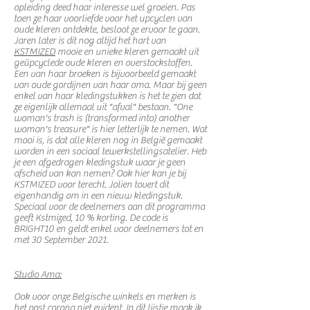
opleiding deed haar interesse wel groeien. Pas
toen ze haar voorliefde voor het upcyclen van
oude kleren ontdekte, besloot ze ervoor te gaan.
Jaren later is dit nog altijd het hart van
KSTMIZED
mooie en unieke kleren gemaakt uit
geüpcyclede oude kleren en overstockstoffen.
Een van haar broeken is bijvoorbeeld gemaakt
van oude gordijnen van haar oma. Maar bij geen
enkel van haar kledingstukken is het te zien dat
ze eigenlijk allemaal uit "afval" bestaan. "One
woman's trash is (transformed into) another
woman's treasure" is hier letterlijk te nemen. Wat
mooi is, is dat alle kleren nog in België gemaakt
worden in een sociaal tewerkstellingsatelier. Heb
je een afgedragen kledingstuk waar je geen
afscheid van kan nemen? Ook hier kan je bij
KSTMIZED voor terecht. Jolien tovert dit
eigenhandig om in een nieuw kledingstuk.
Speciaal voor de deelnemers aan dit programma
geeft Kstmized, 10 % korting. De code is
BRIGHT10 en geldt enkel voor deelnemers tot en
met 30 September 2021.
Studio Ama:
Ook voor onze Belgische winkels en merken is
het post corona niet evident. In dit lijstje maak ik