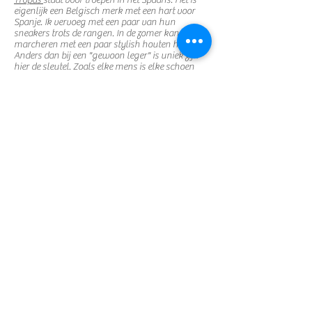
Tropas
staat voor troepen in het Spaans. Het is
eigenlijk een Belgisch merk met een hart voor
Spanje. Ik vervoeg met een paar van hun
sneakers trots de rangen. In de zomer kan je mee
marcheren met een paar stylish houten heels.
Anders dan bij een "gewoon leger" is uniek zijn
hier de sleutel. Zoals elke mens is elke schoen
speciaal. Geen twee paar zijn hetzelfde. Dit komt
omdat al hun schoenen gemaakt zijn van oude
jeans. Hieruit wordt in België in een sociaal
tewerkstellingsatelier stof versneden. Voor de
productie van de schoenen kiest ook Caro voor
het Spaanse vakmanschap. Speciaal voor de
deelnemers aan dit programma geeft
Tropas
, 5
% euro korting. De code is BRIGHT en geldt enkel
voor deelnemers tot en met 31 juli 2021.
People Tree:
Voor heel wat kledingarbeiders zijn de
arbeidsomstandigheden nog zeer slecht. Dit
programma heeft geen ruimte om hier uitgebreid
op in te gaan. Maar daarom koos ik wel een
merk dat hier heel hard op inzet. Oprichtster Safia
schreef ook het boek
Slave to
Fashion
. Tijdens de
corona crisis bleek nogmaals dat zij die onze
kleren maken niet goed behandeld worden. Heel
wat merken cancelden hun orders waardoor de