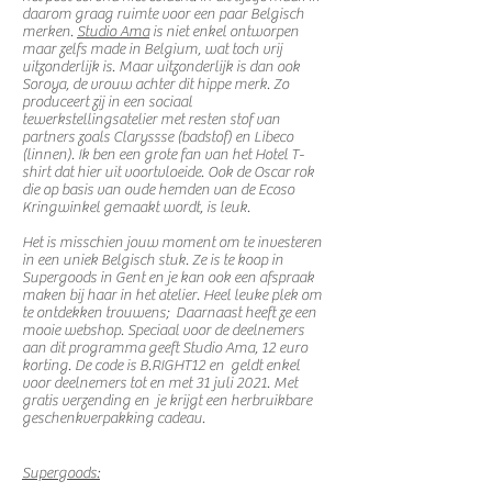
daarom graag ruimte voor een paar Belgisch
merken.
Studio Ama
is niet enkel ontworpen
maar zelfs made in Belgium, wat toch vrij
uitzonderlijk is. Maar uitzonderlijk is dan ook
Soroya, de vrouw achter dit hippe merk. Zo
produceert zij in een sociaal
tewerkstellingsatelier met resten stof van
partners zoals Claryssse (badstof) en Libeco
(linnen). Ik ben een grote fan van het Hotel T-
shirt dat hier uit voortvloeide. Ook de Oscar rok
die op basis van oude hemden van de Ecoso
Kringwinkel gemaakt wordt, is leuk.
Het is misschien jouw moment om te investeren
in een uniek Belgisch stuk. Ze is te koop in
Supergoods in Gent en je kan ook een afspraak
maken bij haar in het atelier. Heel leuke plek om
te ontdekken trouwens; Daarnaast heeft ze een
mooie webshop.
Speciaal voor de deelnemers
aan dit programma geeft Studio Ama, 12 euro
korting. De code is B.RIGHT12 en geldt enkel
voor deelnemers tot en met 31 juli 2021. Met
gratis verzending en je krijgt een herbruikbare
geschenkverpakking cadeau.
Supergoods: