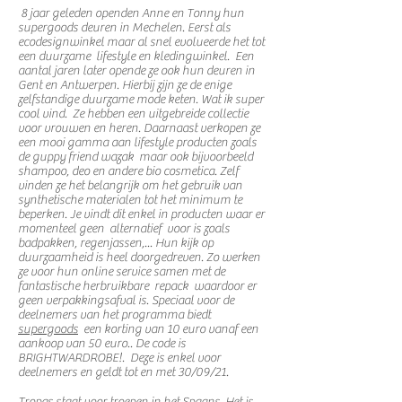
8 jaar geleden openden Anne en Tonny hun
supergoods deuren in Mechelen. Eerst als
ecodesignwinkel maar al snel evolueerde het tot
een duurzame lifestyle en kledingwinkel. Een
aantal jaren later opende ze ook hun deuren in
Gent en Antwerpen. Hierbij zijn ze de enige
zelfstandige duurzame mode keten. Wat ik super
cool vind. Ze hebben een uitgebreide collectie
voor vrouwen en heren. Daarnaast verkopen ze
een mooi gamma aan lifestyle producten zoals
de
guppy friend wazak
maar ook bijvoorbeeld
shampoo, deo en andere bio cosmetica. Zelf
vinden ze het belangrijk om het gebruik van
synthetische materialen tot het minimum te
beperken. Je vindt dit enkel in producten waar er
momenteel geen alternatief voor is zoals
badpakken, regenjassen,... Hun kijk op
duurzaamheid is heel doorgedreven. Zo werken
ze voor hun online service samen met de
fantastische
herbruikbare repack
waardoor er
geen verpakkingsafval is. Speciaal voor de
deelnemers van het programma biedt
supergoods
een korting van 10 euro vanaf een
aankoop van 50 euro.. De code is
BRIGHTWARDROBE!. Deze is enkel voor
deelnemers en geldt tot en met 30/09/21.