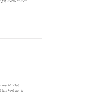
hzelf, maakt immers
st met Mindful
 écht kent, kan je