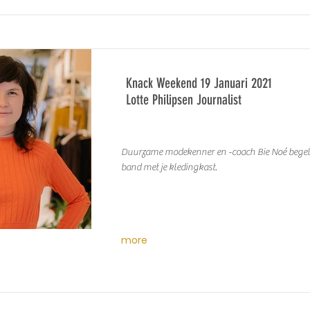
Knack Weekend 19 Januari 2021
Lotte Philipsen Journalist
Duurzame modekenner en -coach Bie Noé begelei
band met je kledingkast.
more