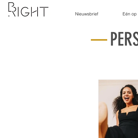
Nieuwsbrief
Eén op 
PER