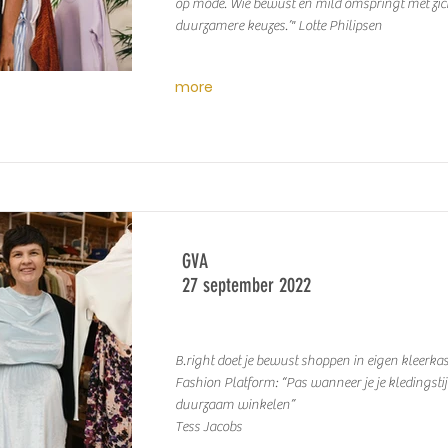
op mode. Wie bewust en mild omspringt met zic
duurzamere keuzes.’" Lotte Philipsen
more
GVA
27 september 2022
B.right doet je bewust shoppen in eigen kleerka
Fashion Platform: “Pas wanneer je je kledingstijl
duurzaam winkelen”
Tess Jacobs