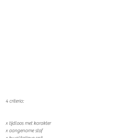
4 criteria:
x tijdloos met karakter
x aangename stof
x kwalitatieve snit